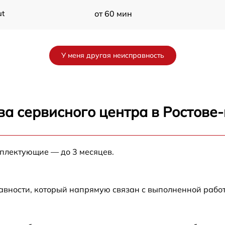
ut
от 60 мин
от 60 мин
У меня другая неисправность
от 60 мин
от 60 мин
ва сервисного центра в Ростове
от 60 мин
мплектующие — до 3 месяцев.
от 60 мин
авности, который напрямую связан с выполненной рабо