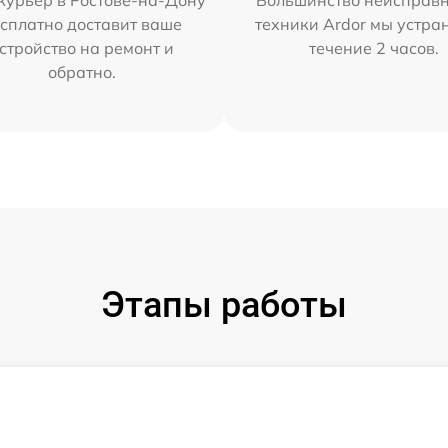
курьер в Ростове-на-Дону
Большинство неисправн
сплатно доставит ваше
техники Ardor мы устра
стройство на ремонт и
течение 2 часов.
обратно.
Этапы работы