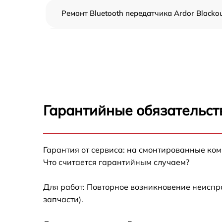
Ремонт Bluetooth передатчика Ardor Blacko
Ремонт динамика Ardor Blackout
Восстановление после попадания влаги
Ardor Blackout
Замена микрофона Ardor Blackout
Гарантийные обязательст
Прошивка Ardor Blackout
Гарантия от сервиса: на смонтированные ко
Ремонт разъема зарядки Ardor Blackout
Что считается гарантийным случаем?
Для работ: Повторное возникновение неиспр
запчасти).