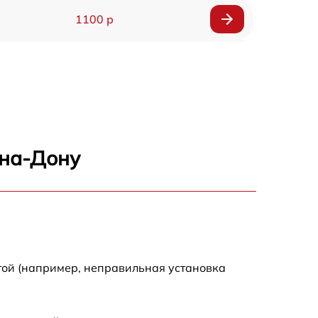
1100 р
1100 р
1492 р
1500 р
-на-Дону
1000 р
2100 р
той (например, неправильная установка