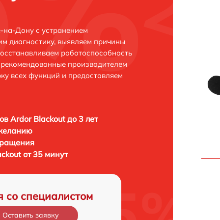
е-на-Дону с устранением
м диагностику, выявляем причины
восстанавливаем работоспособность
и рекомендованные производителем
рку всех функций и предоставляем
в Ardor Blackout до 3 лет
 желанию
бращения
ckout от 35 минут
я со специалистом
Оставить заявку