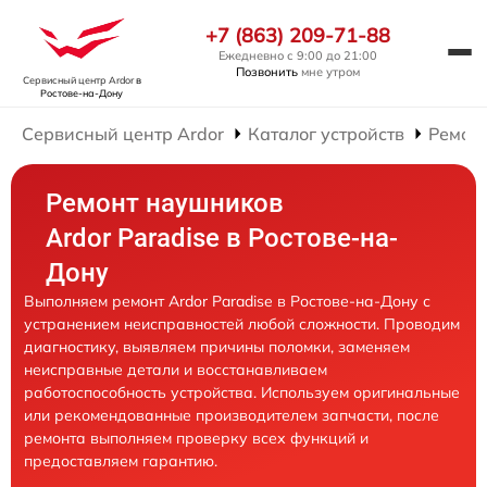
+7 (863) 209-71-88
Ежедневно с 9:00 до 21:00
Позвонить
мне утром
Сервисный центр Ardor
в
Ростове-на-Дону
Сервисный центр Ardor
Каталог устройств
Ремон
Ремонт наушников
Ardor Paradise в Ростове-на-
Дону
Выполняем ремонт Ardor Paradise в Ростове-на-Дону с
устранением неисправностей любой сложности. Проводим
диагностику, выявляем причины поломки, заменяем
неисправные детали и восстанавливаем
работоспособность устройства. Используем оригинальные
или рекомендованные производителем запчасти, после
ремонта выполняем проверку всех функций и
предоставляем гарантию.