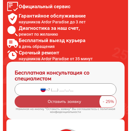
Официальный сервис
Гарантийное обслуживание
наушников Ardor Paradise до 3 лет
Диагностика за наш счет,
ремонт по желанию
Бесплатный выезд курьера
в день обращения
Срочный ремонт
наушников Ardor Paradise от 35 минут
Бесплатная консультация со
специалистом
Оставить заявку
Нажимая на кнопку "Оставить заявку" Вы соглашаетесь c
политикой
конфиденциальности