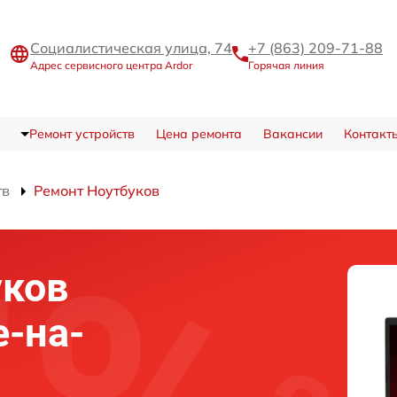
Социалистическая улица, 74
+7 (863) 209-71-88
Адрес сервисного центра Ardor
Горячая линия
Ремонт устройств
Цена ремонта
Вакансии
Контакт
тв
Ремонт Ноутбуков
уков
е-на-