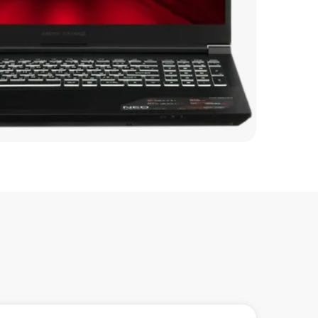
820 р
500 р
990 р
990 р
2490 р