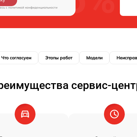
вку
есь c
политикой конфиденциальности
Что согласуем
Этапы работ
Модели
Неисправ
реимущества сервис-цент