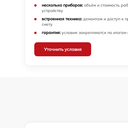
несколько приборов:
объём и стоимость ра
Настройка ОС ноутбука Ardor
устройству
встроенная техника:
демонтаж и доступ к 
Замена разъема питания ноутбука Ardor
смету
гарантия:
условия закрепляются по итогам
Замена тачпада ноутбука Ardor
Уточнить условия
Замена клавиатуры ноутбука Ardor
Замена видеокарты ноутбука Ardor