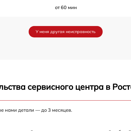
от 60 мин
r
от 50 мин
У меня другая неисправность
от 60 мин
от 60 мин
от 120 мин
льства сервисного центра в Рос
от 60 мин
от 60 мин
ые нами детали — до 3 месяцев.
от 60 мин