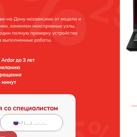
ове-на-Дону независимо от модели и
мки, заменяем неисправные узлы,
одим полную проверку устройства
а выполненные работы.
 Ardor до 3 лет
 желанию
бращения
5 минут
я со специалистом