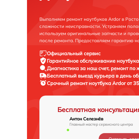
Выполняем ремонт ноутбуков Ardor в Рост
сложности неисправности. Устраняем поло
используем оригинальные запчасти и пров
после ремонта. Предоставляем гарантию н
Официальный сервис
Гарантийное обслуживание
ноутбука
Диагностика за наш счет,
ремонт по
Бесплатный выезд курьера
в день о
Срочный ремонт
ноутбука Ardor от 3
Бесплатная консультаци
Антон Селезнёв
Главный мастер сервисного центра