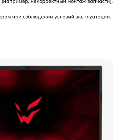
 (например, некорректный монтаж запчасти).
2500 р
трам при соблюдении условий эксплуатации.
2750 р
700 р
1490 р
1300 р
450 р
750 р
1500 р