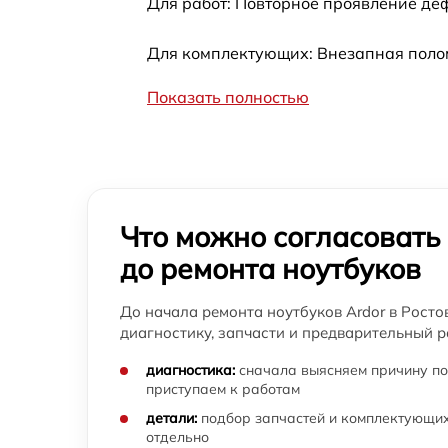
Для работ: Повторное проявление де
Ремонт цепи питания macbook Ardor
Для комплектующих: Внезапная полом
Замена северного моста ноутбука Ardor
Показать полностью
Замена Wi-Fi ноутбука Ardor
Замена SSD ноутбука Ardor
Что можно согласовать
Ремонт мультиконтроллера ноутбука Ardor
до ремонта ноутбуков
Установка драйверов Windows ноутбука
До начала ремонта ноутбуков Ardor в Росто
Ardor
диагностику, запчасти и предварительный р
Ремонт вебкамеры ноутбука Ardor
диагностика:
сначала выясняем причину по
приступаем к работам
Ремонт южного моста ноутбука Ardor
детали:
подбор запчастей и комплектующих
отдельно