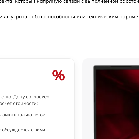
фекта, который напрямую связан с выполненной работой
от 60 мин
ка, утрата работоспособности или техническим параме
от 80 мин
от 60 мин
от 30 мин
%
от 60 мин
от 60 мин
ве-на-Дону согласуем
асчёт стоимости:
от 60 мин
ломки и только потом
от 60 мин
 обсуждается с вами