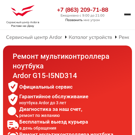
+7 (863) 209-71-88
Ежедневно с 9:00 до 21:00
Позвонить
мне утром
Сервисный центр Ardor
в
Ростове-на-Дону
Сервисный центр Ardor
Каталог устройств
Ремонт
Ремонт мультиконтроллера
ноутбука
Ardor G15-I5ND314
Официальный сервис
Гарантийное обслуживание
ноутбука Ardor до 3 лет
Диагностика за наш счет,
ремонт по желанию
Бесплатный выезд курьера
в день обращения
Ремонт мультиконтроллера ноутбука