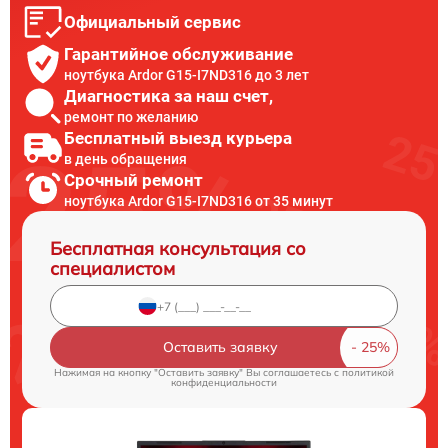
Официальный сервис
Гарантийное обслуживание
ноутбука Ardor G15-I7ND316 до 3 лет
Диагностика за наш счет,
ремонт по желанию
Бесплатный выезд курьера
в день обращения
Срочный ремонт
ноутбука Ardor G15-I7ND316 от 35 минут
Бесплатная консультация со
специалистом
Оставить заявку
Нажимая на кнопку "Оставить заявку" Вы соглашаетесь c
политикой
конфиденциальности