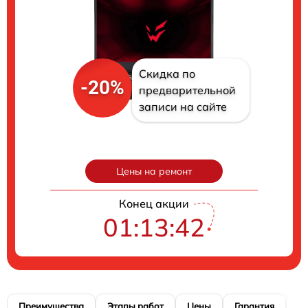
Скидка по
-20%
предварительной
записи на сайте
Цены на ремонт
Конец акции
01:13:41
Преимущества
Этапы работ
Цены
Гарантия
М