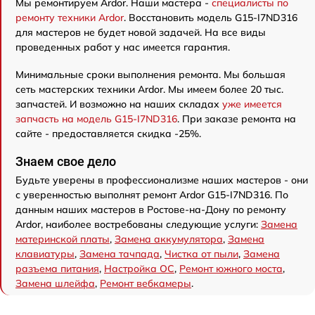
Мы ремонтируем Ardor. Наши мастера -
специалисты по
ремонту техники Ardor
. Восстановить модель G15-I7ND316
для мастеров не будет новой задачей. На все виды
проведенных работ у нас имеется гарантия.
Минимальные сроки выполнения ремонта. Мы большая
сеть мастерских техники Ardor. Мы имеем более 20 тыс.
запчастей. И возможно на наших складах
уже имеется
запчасть на модель G15-I7ND316
. При заказе ремонта на
сайте - предоставляется скидка -25%.
Знаем свое дело
Будьте уверены в профессионализме наших мастеров - они
с уверенностью выполнят ремонт Ardor G15-I7ND316. По
данным наших мастеров в Ростове-на-Дону по ремонту
Ardor, наиболее востребованы следующие услуги:
Замена
материнской платы
,
Замена аккумулятора
,
Замена
клавиатуры
,
Замена тачпада
,
Чистка от пыли
,
Замена
разъема питания
,
Настройка ОС
,
Ремонт южного моста
,
Замена шлейфа
,
Ремонт вебкамеры
.