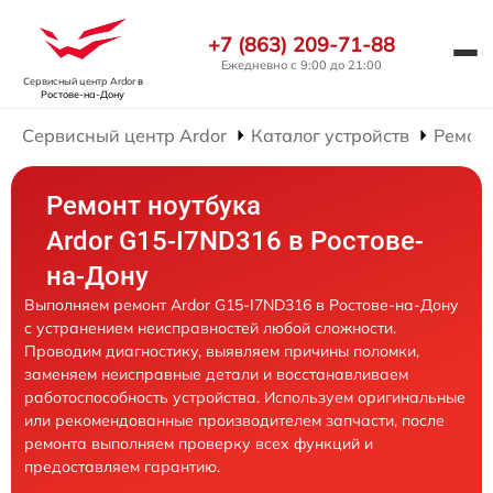
+7 (863) 209-71-88
Ежедневно с 9:00 до 21:00
Сервисный центр Ardor
в
Ростове-на-Дону
Сервисный центр Ardor
Каталог устройств
Ремонт
Ремонт ноутбука
Ardor G15-I7ND316 в Ростове-
на-Дону
Выполняем ремонт Ardor G15-I7ND316 в Ростове-на-Дону
с устранением неисправностей любой сложности.
Проводим диагностику, выявляем причины поломки,
заменяем неисправные детали и восстанавливаем
работоспособность устройства. Используем оригинальные
или рекомендованные производителем запчасти, после
ремонта выполняем проверку всех функций и
предоставляем гарантию.