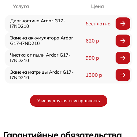
Услуга
Цена
Диагностика Ardor G17-
бесплатно
I7ND210
Замена аккумулятора Ardor
620 р
G17-I7ND210
Чистка от пыли Ardor G17-
990 р
I7ND210
Замена матрицы Ardor G17-
1300 р
I7ND210
У меня другая неисправность
Гарантийные обязательства