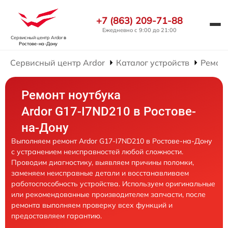
+7 (863) 209-71-88
Ежедневно с 9:00 до 21:00
Сервисный центр Ardor
в
Ростове-на-Дону
Сервисный центр Ardor
Каталог устройств
Ремонт
Ремонт ноутбука
Ardor G17-I7ND210 в Ростове-
на-Дону
Выполняем ремонт Ardor G17-I7ND210 в Ростове-на-Дону
с устранением неисправностей любой сложности.
Проводим диагностику, выявляем причины поломки,
заменяем неисправные детали и восстанавливаем
работоспособность устройства. Используем оригинальные
или рекомендованные производителем запчасти, после
ремонта выполняем проверку всех функций и
предоставляем гарантию.