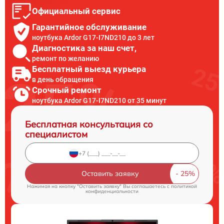
Официальный сервис
Гарантийное обслуживание
ноутбука Ardor G17-I7ND210 до 3 лет
Диагностика за наш счет,
ремонт по желанию
Бесплатный выезд курьера
в день обращения
Срочный ремонт
ноутбука Ardor G17-I7ND210 от 35 минут
Бесплатная консультация со
специалистом
Оставить заявку
Нажимая на кнопку "Оставить заявку" Вы соглашаетесь c
политикой
конфиденциальности