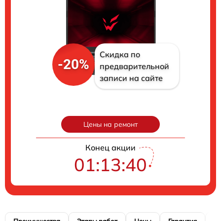
Скидка по
-20%
предварительной
записи на сайте
Цены на ремонт
Конец акции
01:13:39
Преимущества
Этапы работ
Цены
Гарантия
М