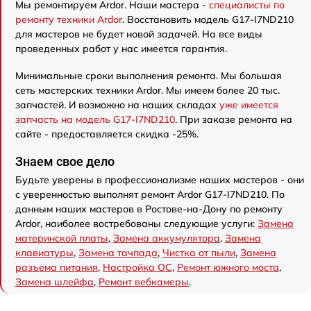
Мы ремонтируем Ardor. Наши мастера -
специалисты по
ремонту техники Ardor
. Восстановить модель G17-I7ND210
для мастеров не будет новой задачей. На все виды
проведенных работ у нас имеется гарантия.
Минимальные сроки выполнения ремонта. Мы большая
сеть мастерских техники Ardor. Мы имеем более 20 тыс.
запчастей. И возможно на наших складах
уже имеется
запчасть на модель G17-I7ND210
. При заказе ремонта на
сайте - предоставляется скидка -25%.
Знаем свое дело
Будьте уверены в профессионализме наших мастеров - они
с уверенностью выполнят ремонт Ardor G17-I7ND210. По
данным наших мастеров в Ростове-на-Дону по ремонту
Ardor, наиболее востребованы следующие услуги:
Замена
материнской платы
,
Замена аккумулятора
,
Замена
клавиатуры
,
Замена тачпада
,
Чистка от пыли
,
Замена
разъема питания
,
Настройка ОС
,
Ремонт южного моста
,
Замена шлейфа
,
Ремонт вебкамеры
.