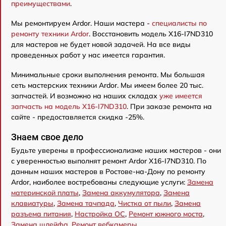
преимуществами
.
Мы ремонтируем Ardor. Наши мастера -
специалисты по
ремонту техники Ardor
. Восстановить модель X16-I7ND310
для мастеров не будет новой задачей. На все виды
проведенных работ у нас имеется гарантия.
Минимальные сроки выполнения ремонта. Мы большая
сеть мастерских техники Ardor. Мы имеем более 20 тыс.
запчастей. И возможно на наших складах
уже имеется
запчасть на модель X16-I7ND310
. При заказе ремонта на
сайте - предоставляется скидка -25%.
Знаем свое дело
Будьте уверены в профессионализме наших мастеров - они
с уверенностью выполнят ремонт Ardor X16-I7ND310. По
данным наших мастеров в Ростове-на-Дону по ремонту
Ardor, наиболее востребованы следующие услуги:
Замена
материнской платы
,
Замена аккумулятора
,
Замена
клавиатуры
,
Замена тачпада
,
Чистка от пыли
,
Замена
разъема питания
,
Настройка ОС
,
Ремонт южного моста
,
Замена шлейфа
,
Ремонт вебкамеры
.