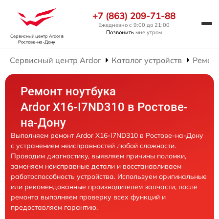
+7 (863) 209-71-88
Ежедневно с 9:00 до 21:00
Позвонить
мне утром
Сервисный центр Ardor
в
Ростове-на-Дону
Сервисный центр Ardor
Каталог устройств
Ремонт
Ремонт ноутбука
Ardor X16-I7ND310 в Ростове-
на-Дону
Выполняем ремонт Ardor X16-I7ND310 в Ростове-на-Дону
с устранением неисправностей любой сложности.
Проводим диагностику, выявляем причины поломки,
заменяем неисправные детали и восстанавливаем
работоспособность устройства. Используем оригинальные
или рекомендованные производителем запчасти, после
ремонта выполняем проверку всех функций и
предоставляем гарантию.