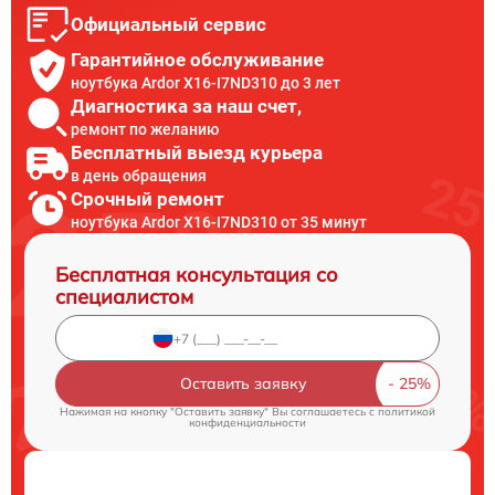
Официальный сервис
Гарантийное обслуживание
ноутбука Ardor X16-I7ND310 до 3 лет
Диагностика за наш счет,
ремонт по желанию
Бесплатный выезд курьера
в день обращения
Срочный ремонт
ноутбука Ardor X16-I7ND310 от 35 минут
Бесплатная консультация со
специалистом
Оставить заявку
Нажимая на кнопку "Оставить заявку" Вы соглашаетесь c
политикой
конфиденциальности