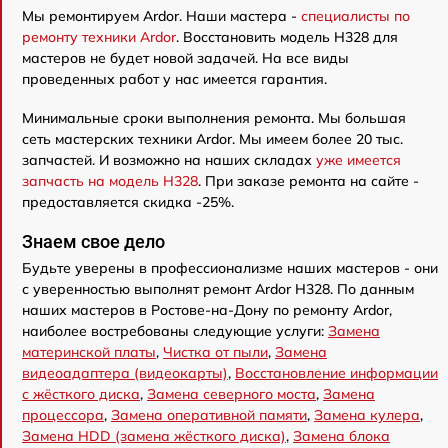
Мы ремонтируем Ardor. Наши мастера -
специалисты по
ремонту техники Ardor
. Восстановить модель H328 для
мастеров не будет новой задачей. На все виды
проведенных работ у нас имеется гарантия.
Минимальные сроки выполнения ремонта. Мы большая
сеть мастерских техники Ardor. Мы имеем более 20 тыс.
запчастей. И возможно на наших складах
уже имеется
запчасть на модель H328
. При заказе ремонта на сайте -
предоставляется скидка -25%.
Знаем свое дело
Будьте уверены в профессионализме наших мастеров - они
с уверенностью выполнят ремонт Ardor H328. По данным
наших мастеров в Ростове-на-Дону по ремонту Ardor,
наиболее востребованы следующие услуги:
Замена
материнской платы
,
Чистка от пыли
,
Замена
видеоадаптера (видеокарты)
,
Восстановление информации
с жёсткого диска
,
Замена северного моста
,
Замена
процессора
,
Замена оперативной памяти
,
Замена кулера
,
Замена HDD (замена жёсткого диска)
,
Замена блока