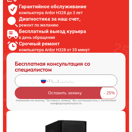
Гарантийное обслуживание
компьютера Ardor H328 до 3 лет
Диагностика за наш счет,
ремонт по желанию
Бесплатный выезд курьера
в день обращения
Срочный ремонт
компьютера Ardor H328 от 35 минут
Бесплатная консультация со
специалистом
Оставить заявку
Нажимая на кнопку "Оставить заявку" Вы соглашаетесь c
политикой
конфиденциальности