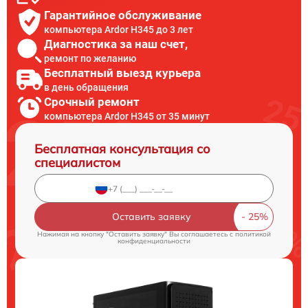
Гарантийное обслуживание
компьютера Ardor H345 до 3 лет
Диагностика за наш счет,
ремонт по желанию
Бесплатный выезд курьера
в день обращения
Срочный ремонт
компьютера Ardor H345 от 35 минут
Бесплатная консультация со
специалистом
Оставить заявку
Нажимая на кнопку "Оставить заявку" Вы соглашаетесь c
политикой
конфиденциальности