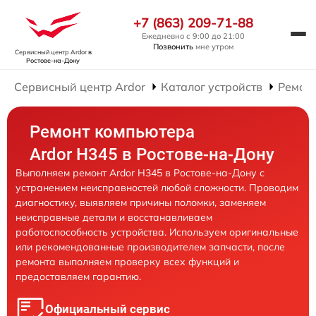
+7 (863) 209-71-88
Ежедневно с 9:00 до 21:00
Позвонить
мне утром
Сервисный центр Ardor
в
Ростове-на-Дону
Сервисный центр Ardor
Каталог устройств
Ремон
Ремонт компьютера
Ardor H345 в Ростове-на-Дону
Выполняем ремонт Ardor H345 в Ростове-на-Дону с
устранением неисправностей любой сложности. Проводим
диагностику, выявляем причины поломки, заменяем
неисправные детали и восстанавливаем
работоспособность устройства. Используем оригинальные
или рекомендованные производителем запчасти, после
ремонта выполняем проверку всех функций и
предоставляем гарантию.
Официальный сервис