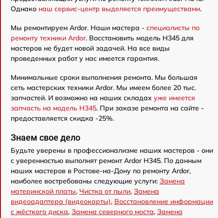
Однако
наш сервис-центр выделяется преимуществами
.
Мы ремонтируем Ardor. Наши мастера -
специалисты по
ремонту техники Ardor
. Восстановить модель H345 для
мастеров не будет новой задачей. На все виды
проведенных работ у нас имеется гарантия.
Минимальные сроки выполнения ремонта. Мы большая
сеть мастерских техники Ardor. Мы имеем более 20 тыс.
запчастей. И возможно на наших складах
уже имеется
запчасть на модель H345
. При заказе ремонта на сайте -
предоставляется скидка -25%.
Знаем свое дело
Будьте уверены в профессионализме наших мастеров - они
с уверенностью выполнят ремонт Ardor H345. По данным
наших мастеров в Ростове-на-Дону по ремонту Ardor,
наиболее востребованы следующие услуги:
Замена
материнской платы
,
Чистка от пыли
,
Замена
видеоадаптера (видеокарты)
,
Восстановление информации
с жёсткого диска
,
Замена северного моста
,
Замена