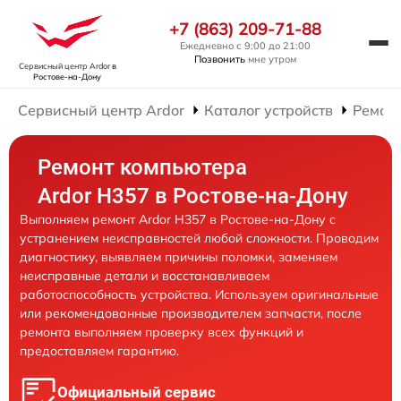
+7 (863) 209-71-88
Ежедневно с 9:00 до 21:00
Позвонить
мне утром
Сервисный центр Ardor
в
Ростове-на-Дону
Сервисный центр Ardor
Каталог устройств
Ремон
Ремонт компьютера
Ardor H357 в Ростове-на-Дону
Выполняем ремонт Ardor H357 в Ростове-на-Дону с
устранением неисправностей любой сложности. Проводим
диагностику, выявляем причины поломки, заменяем
неисправные детали и восстанавливаем
работоспособность устройства. Используем оригинальные
или рекомендованные производителем запчасти, после
ремонта выполняем проверку всех функций и
предоставляем гарантию.
Официальный сервис