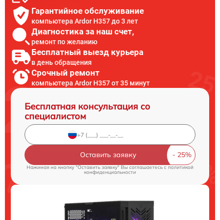
Гарантийное обслуживание
компьютера Ardor H357 до 3 лет
Диагностика за наш счет,
ремонт по желанию
Бесплатный выезд курьера
в день обращения
Срочный ремонт
компьютера Ardor H357 от 35 минут
Бесплатная консультация со
специалистом
Оставить заявку
Нажимая на кнопку "Оставить заявку" Вы соглашаетесь c
политикой
конфиденциальности