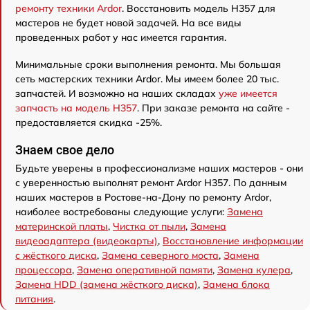
ремонту техники Ardor
. Восстановить модель H357 для
мастеров не будет новой задачей. На все виды
проведенных работ у нас имеется гарантия.
Минимальные сроки выполнения ремонта. Мы большая
сеть мастерских техники Ardor. Мы имеем более 20 тыс.
запчастей. И возможно на наших складах
уже имеется
запчасть на модель H357
. При заказе ремонта на сайте -
предоставляется скидка -25%.
Знаем свое дело
Будьте уверены в профессионализме наших мастеров - они
с уверенностью выполнят ремонт Ardor H357. По данным
наших мастеров в Ростове-на-Дону по ремонту Ardor,
наиболее востребованы следующие услуги:
Замена
материнской платы
,
Чистка от пыли
,
Замена
видеоадаптера (видеокарты)
,
Восстановление информации
с жёсткого диска
,
Замена северного моста
,
Замена
процессора
,
Замена оперативной памяти
,
Замена кулера
,
Замена HDD (замена жёсткого диска)
,
Замена блока
питания
.