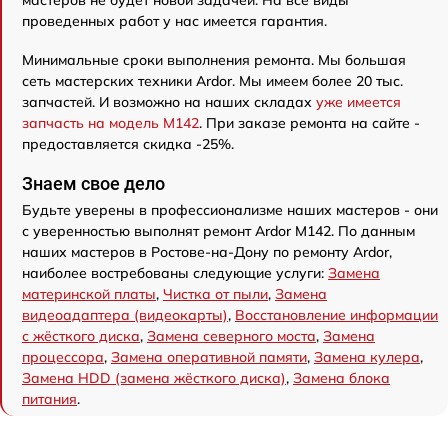
мастеров не будет новой задачей. На все виды
проведенных работ у нас имеется гарантия.
Минимальные сроки выполнения ремонта. Мы большая
сеть мастерских техники Ardor. Мы имеем более 20 тыс.
запчастей. И возможно на наших складах
уже имеется
запчасть на модель M142
. При заказе ремонта на сайте -
предоставляется скидка -25%.
Знаем свое дело
Будьте уверены в профессионализме наших мастеров - они
с уверенностью выполнят ремонт Ardor M142. По данным
наших мастеров в Ростове-на-Дону по ремонту Ardor,
наиболее востребованы следующие услуги:
Замена
материнской платы
,
Чистка от пыли
,
Замена
видеоадаптера (видеокарты)
,
Восстановление информации
с жёсткого диска
,
Замена северного моста
,
Замена
процессора
,
Замена оперативной памяти
,
Замена кулера
,
Замена HDD (замена жёсткого диска)
,
Замена блока
питания
.