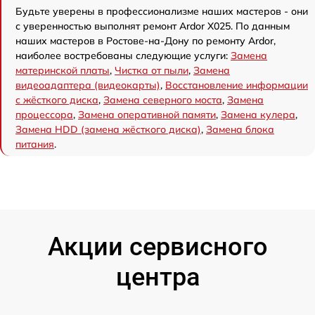
Будьте уверены в профессионализме наших мастеров - они
с уверенностью выполнят ремонт Ardor X025. По данным
наших мастеров в Ростове-на-Дону по ремонту Ardor,
наиболее востребованы следующие услуги:
Замена
материнской платы
,
Чистка от пыли
,
Замена
видеоадаптера (видеокарты)
,
Восстановление информации
с жёсткого диска
,
Замена северного моста
,
Замена
процессора
,
Замена оперативной памяти
,
Замена кулера
,
Замена HDD (замена жёсткого диска)
,
Замена блока
питания
.
Акции сервисного
центра