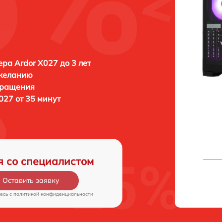
ра Ardor X027 до 3 лет
 желанию
бращения
027 от 35 минут
я со специалистом
Оставить заявку
есь c
политикой конфиденциальности