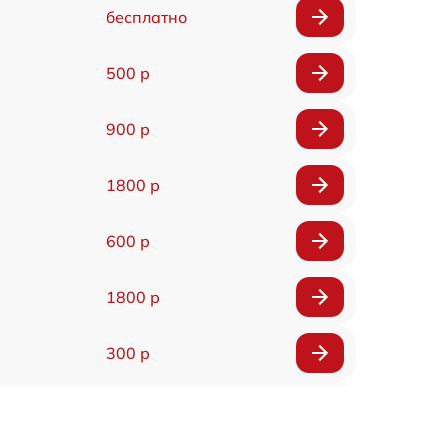
бесплатно
500 р
900 р
1800 р
600 р
1800 р
300 р
150 р