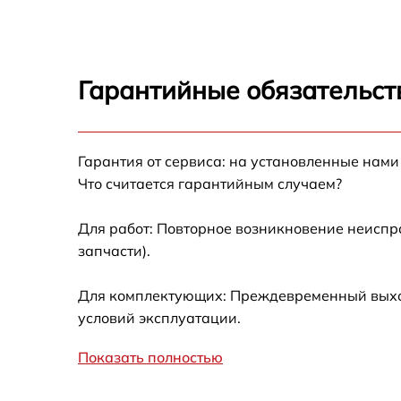
Замена кулера Ardor X027
Замена HDD (замена жёсткого диска) Ardor
X027
Гарантийные обязательст
Замена блока питания Ardor X027
Гарантия от сервиса: на установленные нами
Замена звуковой платы Ardor X027
Что считается гарантийным случаем?
Для работ: Повторное возникновение неиспр
запчасти).
Для комплектующих: Преждевременный выход 
условий эксплуатации.
Показать полностью