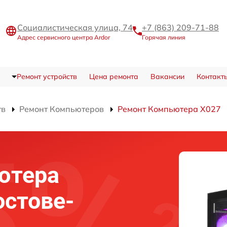
Социалистическая улица, 74
+7 (863) 209-71-88
Адрес сервисного центра Ardor
Горячая линия
Ремонт устройств
Цена ремонта
Вакансии
Контакт
тв
Ремонт Компьютеров
Ремонт Компьютера X027
ютера
остове-