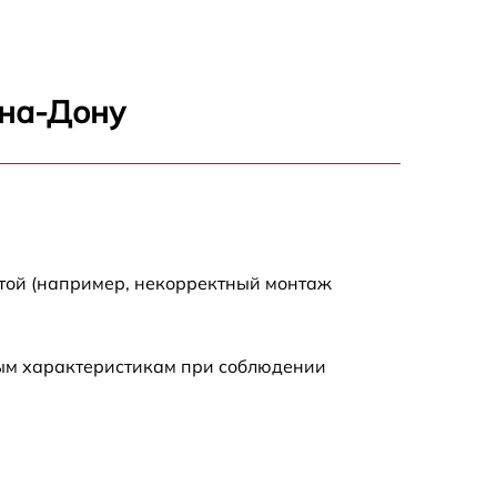
1000 р
450 р
-на-Дону
350 р
700 р
отой (например, некорректный монтаж
ным характеристикам при соблюдении