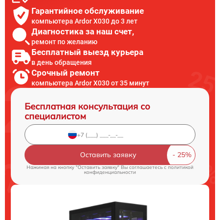
Гарантийное обслуживание
компьютера Ardor X030 до 3 лет
Диагностика за наш счет,
ремонт по желанию
Бесплатный выезд курьера
в день обращения
Срочный ремонт
компьютера Ardor X030 от 35 минут
Бесплатная консультация со
специалистом
Оставить заявку
Нажимая на кнопку "Оставить заявку" Вы соглашаетесь c
политикой
конфиденциальности