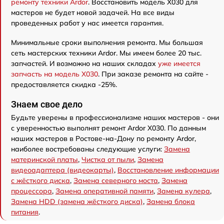
ремонту техники Ardor
. Восстановить модель X030 для
мастеров не будет новой задачей. На все виды
проведенных работ у нас имеется гарантия.
Минимальные сроки выполнения ремонта. Мы большая
сеть мастерских техники Ardor. Мы имеем более 20 тыс.
запчастей. И возможно на наших складах
уже имеется
запчасть на модель X030
. При заказе ремонта на сайте -
предоставляется скидка -25%.
Знаем свое дело
Будьте уверены в профессионализме наших мастеров - они
с уверенностью выполнят ремонт Ardor X030. По данным
наших мастеров в Ростове-на-Дону по ремонту Ardor,
наиболее востребованы следующие услуги:
Замена
материнской платы
,
Чистка от пыли
,
Замена
видеоадаптера (видеокарты)
,
Восстановление информации
с жёсткого диска
,
Замена северного моста
,
Замена
процессора
,
Замена оперативной памяти
,
Замена кулера
,
Замена HDD (замена жёсткого диска)
,
Замена блока
питания
.