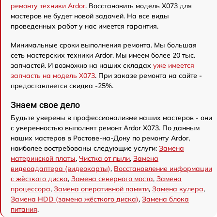
ремонту техники Ardor
. Восстановить модель X073 для
мастеров не будет новой задачей. На все виды
проведенных работ у нас имеется гарантия.
Минимальные сроки выполнения ремонта. Мы большая
сеть мастерских техники Ardor. Мы имеем более 20 тыс.
запчастей. И возможно на наших складах
уже имеется
запчасть на модель X073
. При заказе ремонта на сайте -
предоставляется скидка -25%.
Знаем свое дело
Будьте уверены в профессионализме наших мастеров - они
с уверенностью выполнят ремонт Ardor X073. По данным
наших мастеров в Ростове-на-Дону по ремонту Ardor,
наиболее востребованы следующие услуги:
Замена
материнской платы
,
Чистка от пыли
,
Замена
видеоадаптера (видеокарты)
,
Восстановление информации
с жёсткого диска
,
Замена северного моста
,
Замена
процессора
,
Замена оперативной памяти
,
Замена кулера
,
Замена HDD (замена жёсткого диска)
,
Замена блока
питания
.