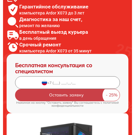
Гарантийное обслуживание
компьютера Ardor X073 до 3 лет
Диагностика за наш счет,
ремонт по желанию
Бесплатный выезд курьера
в день обращения
Срочный ремонт
компьютера Ardor X073 от 35 минут
Бесплатная консультация со
специалистом
Оставить заявку
Нажимая на кнопку "Оставить заявку" Вы соглашаетесь c
политикой
конфиденциальности