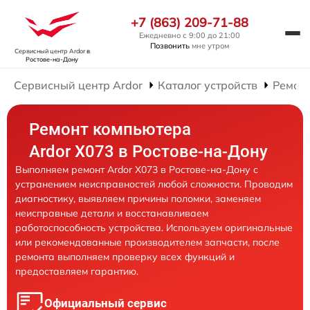
+7 (863) 209-71-88
Ежедневно с 9:00 до 21:00
Позвонить
мне утром
Сервисный центр Ardor
в
Ростове-на-Дону
Сервисный центр Ardor
Каталог устройств
Ремон
Ремонт компьютера
Ardor X073 в Ростове-на-Дону
Выполняем ремонт Ardor X073 в Ростове-на-Дону с
устранением неисправностей любой сложности. Проводим
диагностику, выявляем причины поломки, заменяем
неисправные детали и восстанавливаем
работоспособность устройства. Используем оригинальные
или рекомендованные производителем запчасти, после
ремонта выполняем проверку всех функций и
предоставляем гарантию.
Официальный сервис